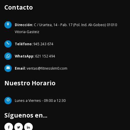
Contacto
Dirección:
C / Urartea, 14 - Pab. 17 (Pol. Ind. Ali-Gobeo) 01010
Vitoria-Gasteiz
Teléfono:
945 243 674
WhatsApp:
621 152 494
Email:
ventas@fitnesskm0.com
Nuestro Horario
Lunes a Viernes - 09:00 a 12:30
Síguenos en...