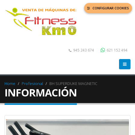
CONFIGURAR COOKIES
945 243 674
621 152 494
Home
Profesional
BH SUPERDUKE MAGNETIC
INFORMACIÓN