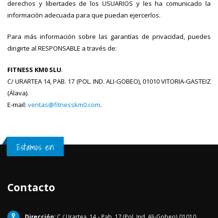
derechos y libertades de los USUARIOS y les ha comunicado la
información adecuada para que puedan ejercerlos.
Para más información sobre las garantías de privacidad, puedes
dirigirte al RESPONSABLE a través de:
FITNESS KM0 SLU
.
C/ URARTEA 14, PAB. 17 (POL. IND. ALI-GOBEO), 01010 VITORIA-GASTEIZ
(Álava).
E-mail:
ventas@fitnesskm0.com
.
Estamos en
Contacto
Dirección:
C / Urartea, 14 - Pab. 17 (Pol. Ind. Ali-Gobeo) 01010