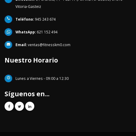
Vitoria-Gasteiz
Teléfono:
945 243 674
WhatsApp:
621 152 494
Email:
ventas@fitnesskm0.com
Nuestro Horario
Lunes a Viernes - 09:00 a 12:30
Síguenos en...