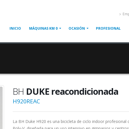
Emp
INICIO
MÁQUINAS KM 0
OCASIÓN
PROFESIONAL
BH
DUKE reacondicionada
H920REAC
La BH Duke H920 es una bicicleta de ciclo indoor profesional c
Poly‑V, diseñada para un uso intensivo en gimnasios y centros