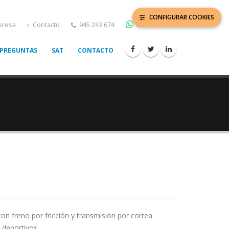
CONFIGURAR COOKIES
resa
Contacto
945 243 674
621 152 494
PREGUNTAS
SAT
CONTACTO
on freno por fricción y transmisión por correa
 deportivos.