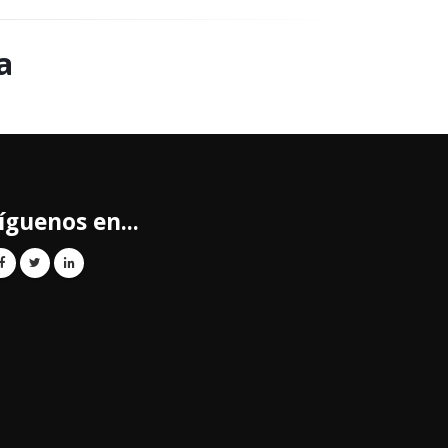
a
íguenos en...