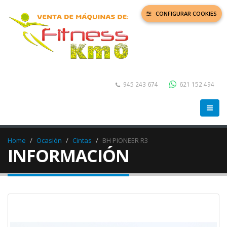
CONFIGURAR COOKIES
945 243 674
621 152 494
Home
Ocasión
Cintas
BH PIONEER R3
INFORMACIÓN