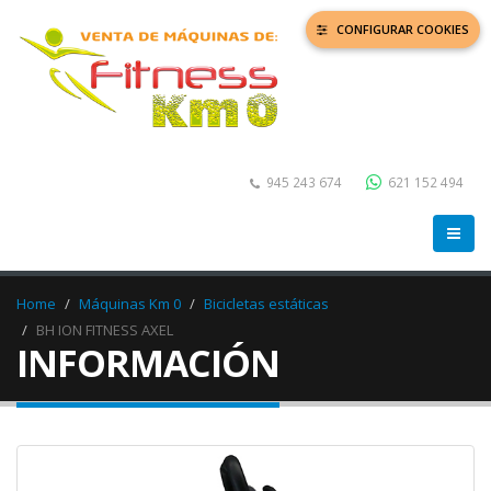
CONFIGURAR COOKIES
945 243 674
621 152 494
Home
Máquinas Km 0
Bicicletas estáticas
BH ION FITNESS AXEL
INFORMACIÓN