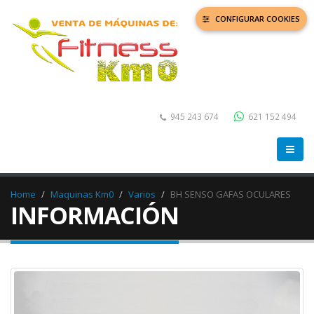
CONFIGURAR COOKIES
945 243 674
621 152 494
Home
Maquinas Km0
Varios
BH SENSO GAFAS OCULARES
INFORMACIÓN